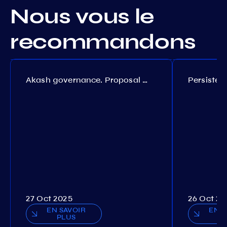
Nous vous le
recommandons
Akash governance. Proposal №308
27 Oct 2025
26 Oct 20
EN SAVOIR
EN S
PLUS
P