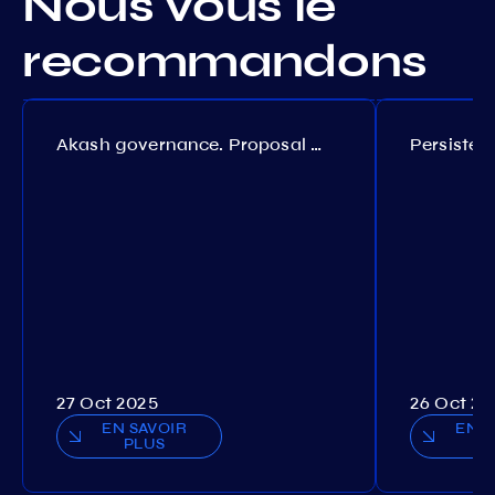
Nous vous le
recommandons
Akash governance. Proposal №308
27 Oct 2025
26 Oct 20
EN SAVOIR
EN S
PLUS
P