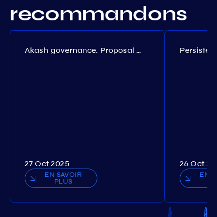
recommandons
Akash governance. Proposal №308
27 Oct 2025
26 Oct 20
EN SAVOIR
EN S
PLUS
P