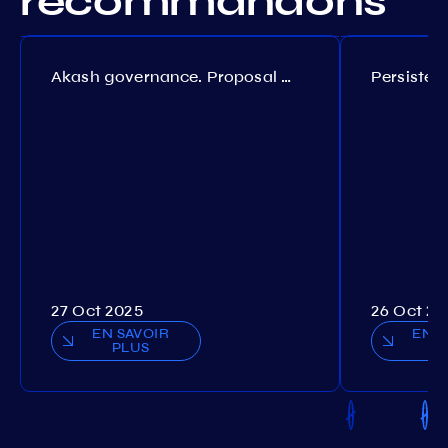
recommandons
Akash governance. Proposal №308
27 Oct 2025
26 Oct 20
EN SAVOIR
EN S
PLUS
P