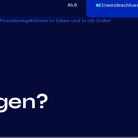
$6.8
Einsendeschlus
Provisionsgebühren in Token und in US-Dollar
gen?