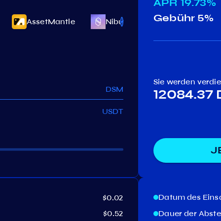
APR
19.73%
Gebühr
5%
AssetMantle
Niburu
Osmosis
Sie werden verdi
DSM
12084.37
USDT
J
Datum des Eins
$0.02
$0.52
Dauer der Abst