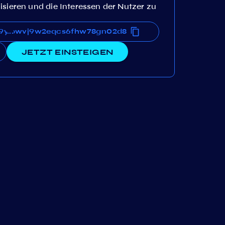
isieren und die Interessen der Nutzer zu
mwpwvj9w2eqcs6fhw78gn02d8
7g9ywnwmwpwvj9w2eqcs6fhw78gn02d8
...
JETZT EINSTEIGEN