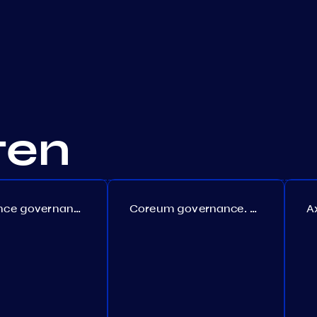
ten
Persistence governance. Proposal №150
Coreum governance. Proposal №22