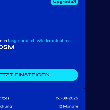
Upgrade
Band
Ki
Kava
Prot
enen
insgesamt
mit Wiederaufnahme
 DSM
ETZT EINSTEIGEN
atzes
06-08-2026
eckung
12 Monate