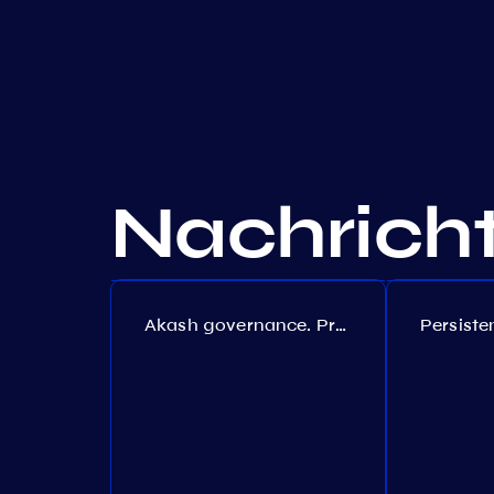
Nachrich
Akash governance. Proposal №308