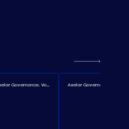
Axelar Governance. Vorschlag №385
Axelar Governance. Vorschlag №386