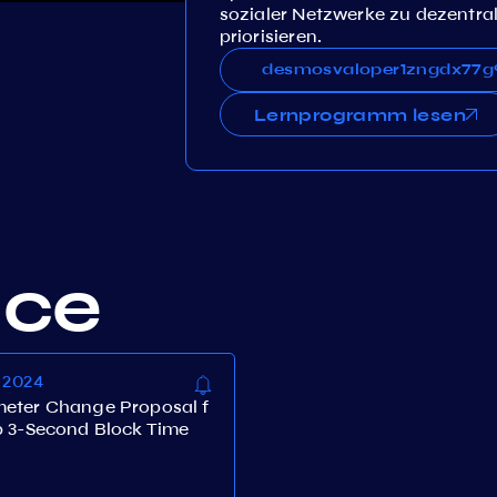
sozialer Netzwerke zu dezentral
priorisieren.
desmosvaloper1zngdx77g9ywnw
desmosvaloper1zngdx7
Lernprogramm lesen
nce
 2024
eter Change Proposal f
b 3-Second Block Time