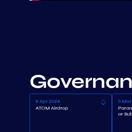
Governa
8 Apr 2024
5 Mar
ATOM Airdrop
Param
or Su