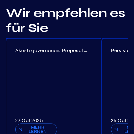
Wir empfehlen es
für Sie
Akash governance. Proposal №308
27 Oct 2025
26 Oct 20
MEHR
ME
LERNEN
LER