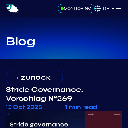
DE
MONITORING
Blog
ZURÜCK
Stride Governance.
Vorschlag №269
13 Oct 2025
1 min read