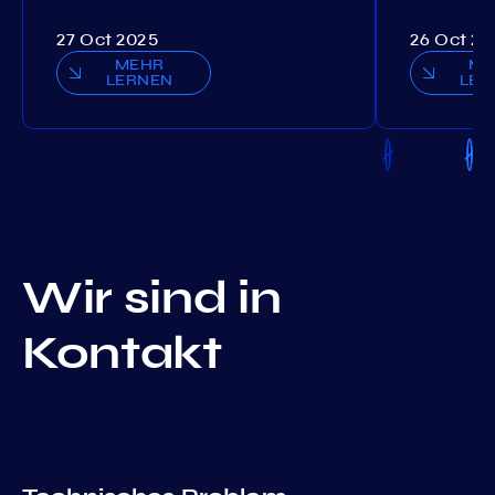
27 Oct 2025
26 Oct 20
MEHR
ME
LERNEN
LER
Wir sind in
Kontakt