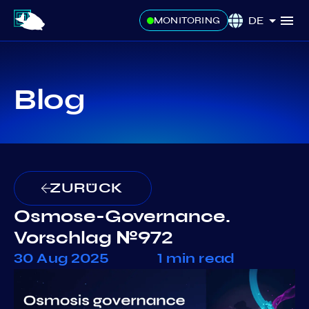
DE
MONITORING
Blog
ZURÜCK
Osmose-Governance.
Vorschlag №972
30 Aug 2025
1 min read