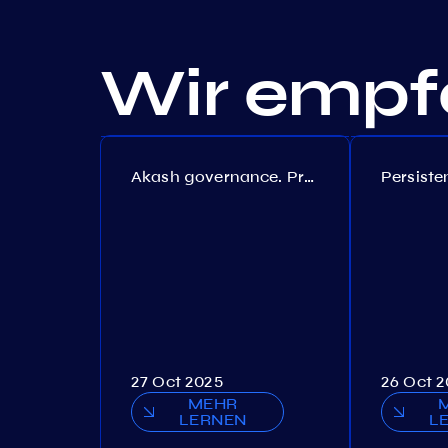
Wir empfe
Akash governance. Proposal №308
27 Oct 2025
26 Oct 
MEHR
LERNEN
L