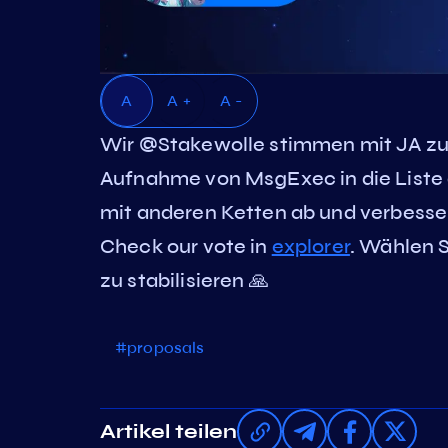
A
A +
A -
Wir @Stakewolle stimmen mit JA z
Aufnahme von MsgExec in die Liste
mit anderen Ketten ab und verbesse
Check our vote in
explorer
. Wählen 
zu stabilisieren 🙏
#proposals
Artikel teilen