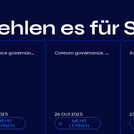
hlen es für 
Persistence governance. Proposal №150
Coreum governance. Proposal №22
2025
26 Oct 2025
2
MEHR
MEHR
ERNEN
LERNEN