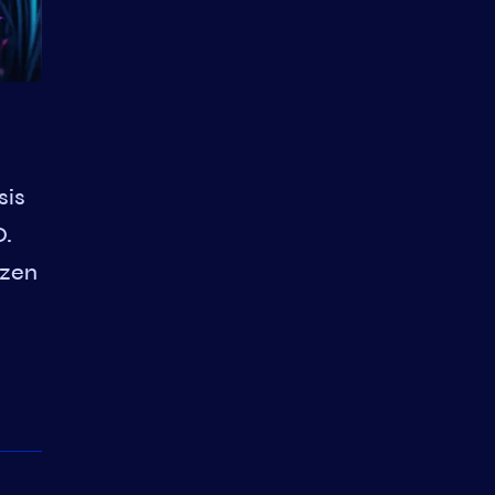
sis
O.
nzen