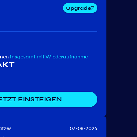
Upgrade
Stride
Persistence
Sommelie
enen
insgesamt
mit Wiederaufnahme
 AKT
ETZT EINSTEIGEN
atzes
07-08-2026