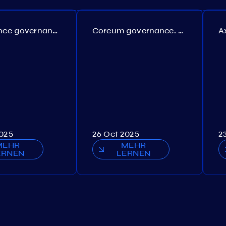
Persistence governance. Proposal №150
Coreum governance. Proposal №22
2025
26 Oct 2025
2
MEHR
MEHR
ERNEN
LERNEN