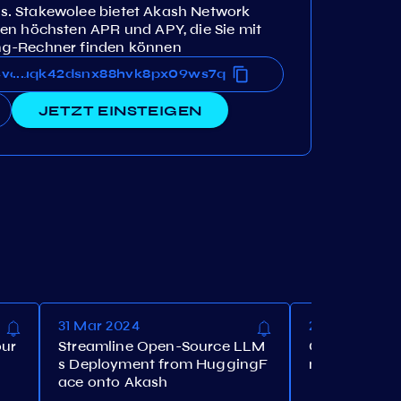
. Stakewolee bietet Akash Network
en höchsten APR und APY, die Sie mit
ng-Rechner finden können
cqzruqk42dsnx88hvk8px09ws7q
4vcqzruqk42dsnx88hvk8px09ws7q
...
JETZT EINSTEIGEN
31 Mar 2024
29 Mar 2024
our
Streamline Open-Source LLM
Coinbase Le
s Deployment from HuggingF
nd Quests
ace onto Akash