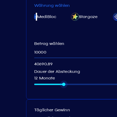
Währung wählen
anto
MediBloc
Stargaze
Betrag wählen
Dauer der Absteckung
12 Monate
Täglicher Gewinn