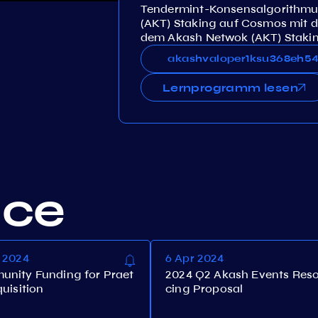
Tendermint-Konsensalgorithmus
(AKT) Staking auf Cosmos mit d
dem Akash Netwok (AKT) Staki
akashvaloper1ksu368eh54v
akashvaloper1ksu368eh5
Lernprogramm lesen
nce
r 2024
6 Apr 2024
nity Funding for Praet
2024 Q2 Akash Events Res
uisition
cing Proposal