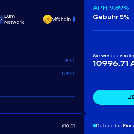
APR
9.89%
Lum
Gebühr
5%
Sifchain
Comdex
Network
Sie werden verdi
AKT
10996.71
USDT
J
Datum des Eins
$10.01