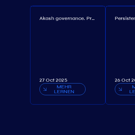
Akash governance. Proposal №308
27 Oct 2025
26 Oct 
MEHR
LERNEN
L