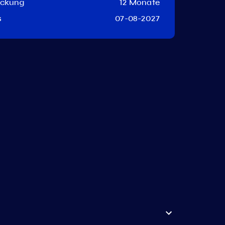
eckung
12 Monate
s
07-08-2027