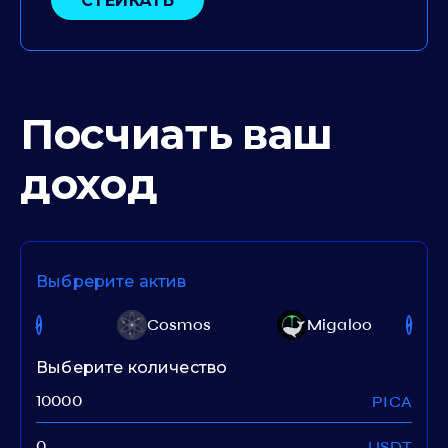
СТЕЙКАТЬ
Посчиать ваш
доход
Выбрерите актив
anto
Cosmos
Migaloo
Выберите количество
PICA
USDT