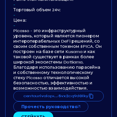
-
Торговый объем 24ч:
-
Цена:
-
Picasso - это инфраструктурный
уровень, который является пионером
интероперабельных DeFi решений, со
своим собственным токеном $PICA. Он
построен на базе сети Kusama и как
таковой существует в рамках более
широкой экосистемы DotSama.
Благодаря использованию парасейна
и собственному технологическому
стеку Picasso отличается высокой
безопасностью, эффективностью и
возможностью взаимодействия.
za27dp079uvgxxd3y6rnhe88s5vx2cq9d0lky
centaurivaloper12za27dp079uvgxxd3y6rnh
...
Прочесть руководство