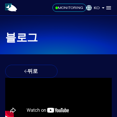
KO
MONITORING
블로그
뒤로