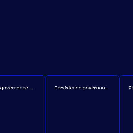
Coreum governance. Proposal №22
Persistence governance. Proposal №150