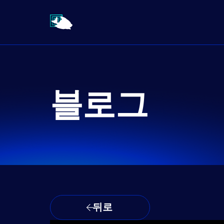
블로그
뒤로