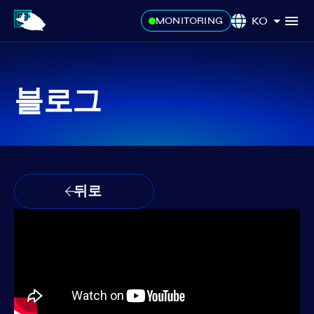
KO
MONITORING
블로그
뒤로