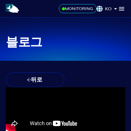
KO
MONITORING
블로그
뒤로