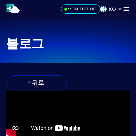
KO
MONITORING
블로그
뒤로