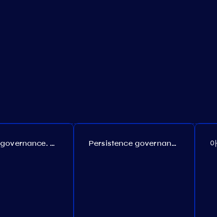
Coreum governance. Proposal №22
Persistence governance. Proposal №150