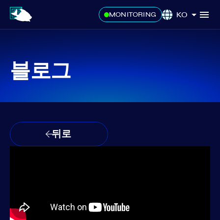
KO
MONITORING
블로그
뒤로