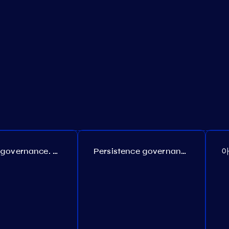
Coreum governance. Proposal №22
Persistence governance. Proposal №150