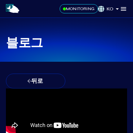
KO
MONITORING
블로그
뒤로