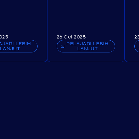
2025
26 Oct 2025
2
AJARI LEBIH
PELAJARI LEBIH
LANJUT
LANJUT