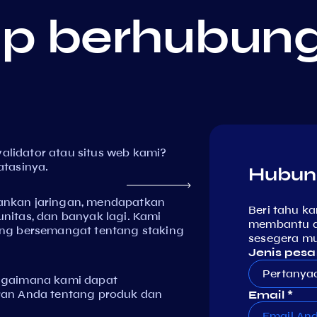
ap berhubun
lidator atau situs web kami?
atasinya.
Hubun
ankan jaringan, mendapatkan
Beri tahu k
itas, dan banyak lagi. Kami
membantu d
ng bersemangat tentang staking
sesegera m
Jenis pesa
Pertany
agaimana kami dapat
ran Anda tentang produk dan
Email *