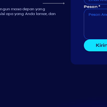
Pesan *
angun masa depan yang
sisi apa yang Anda lamar, dan
Kir