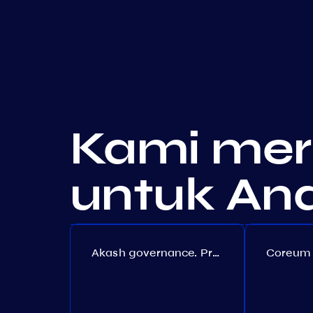
Kami me
untuk An
Akash governance. Proposal №308