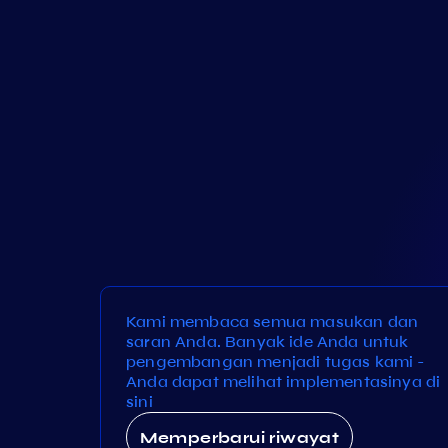
Kami membaca semua masukan dan
saran Anda. Banyak ide Anda untuk
pengembangan menjadi tugas kami -
Anda dapat melihat implementasinya di
sini
Memperbarui riwayat