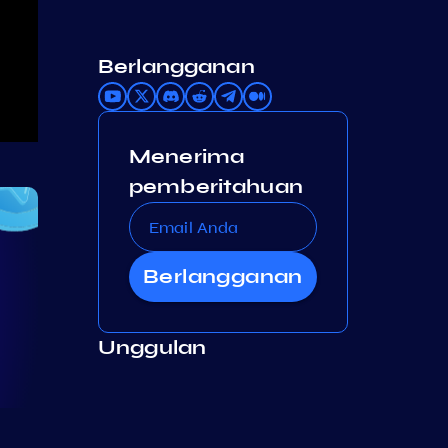
Berlangganan
Menerima
pemberitahuan
Berlangganan
Unggulan