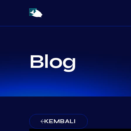
Blog
KEMBALI