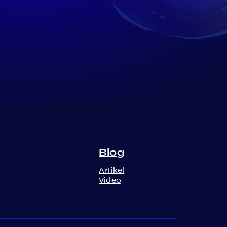
Blog
Artikel
Video