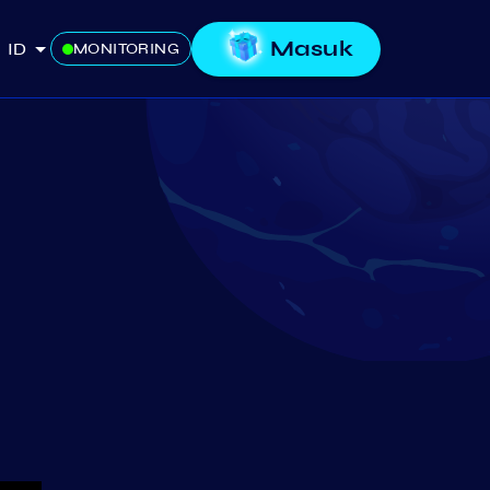
Masuk
ID
MONITORING