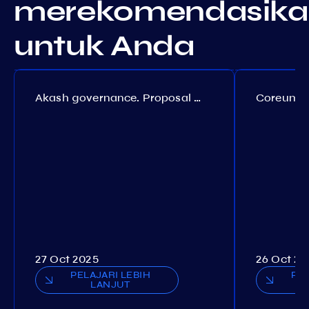
merekomendasika
untuk Anda
Akash governance. Proposal №308
27 Oct 2025
26 Oct 20
PELAJARI LEBIH
PEL
LANJUT