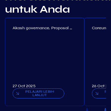
untuk Anda
Akash governance. Proposal №308
27 Oct 2025
26 Oct 20
PELAJARI LEBIH
PEL
LANJUT