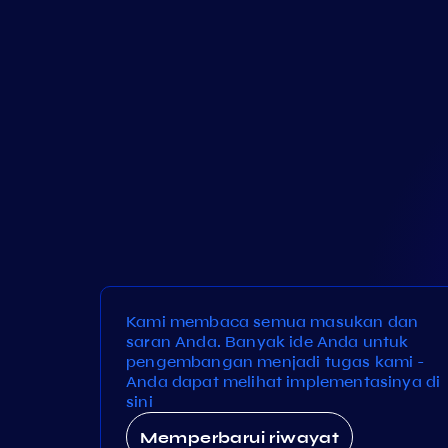
Kami membaca semua masukan dan
saran Anda. Banyak ide Anda untuk
pengembangan menjadi tugas kami -
Anda dapat melihat implementasinya di
sini
Memperbarui riwayat