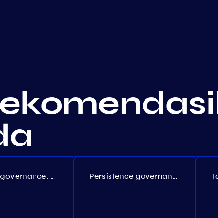
rekomendasi
da
Coreum governance. Proposal №22
Persistence governance. Proposal №150