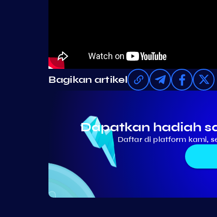
Bagikan artikel
Dapatkan hadiah sa
Daftar di platform kami, 