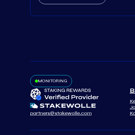
MONITORING
B
K
J
partners@stakewolle.com
K