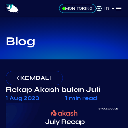
ID
MONITORING
Blog
KEMBALI
Rekap Akash bulan Juli
1 Aug 2023
1 min read