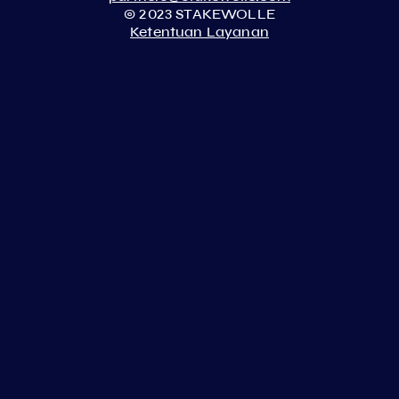
© 2023 STAKEWOLLE
Ketentuan Layanan