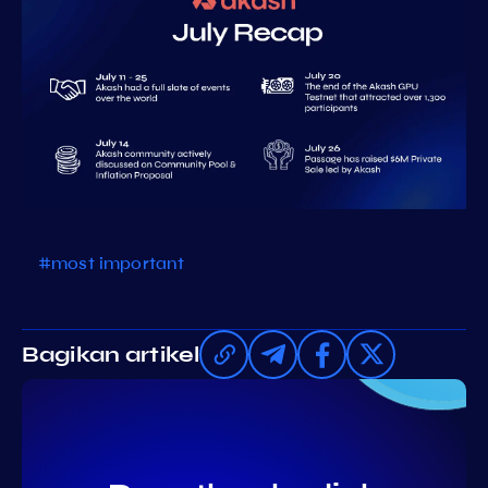
#most important
Bagikan artikel