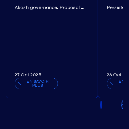
Akash governance. Proposal №308
27 Oct 2025
26 Oct 20
EN SAVOIR
EN S
PLUS
P