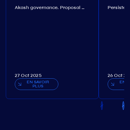
Akash governance. Proposal №308
27 Oct 2025
26 Oct 20
EN SAVOIR
EN S
PLUS
P