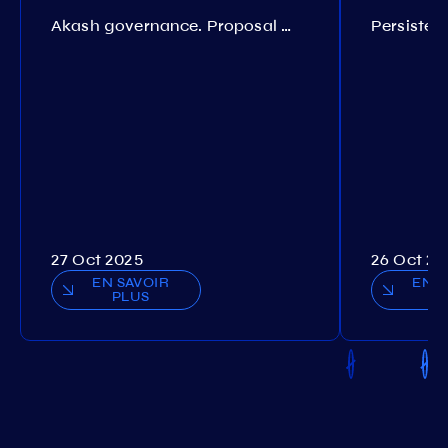
Akash governance. Proposal №308
27 Oct 2025
26 Oct 20
EN SAVOIR
EN S
PLUS
P