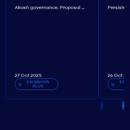
Akash governance. Proposal №308
27 Oct 2025
26 Oct 20
EN SAVOIR
EN S
PLUS
P