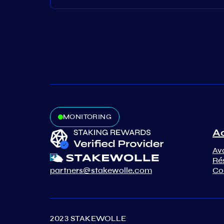
MONITORING
A
Av
Ré
partners@stakewolle.com
Co
2023 STAKEWOLLE