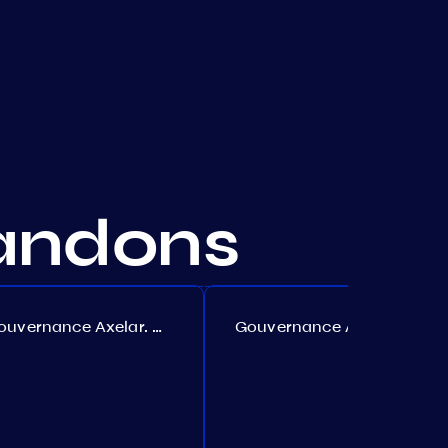
andons
Gouvernance Axelar. Proposition №386
Gouvernance Akash. Proposition №307