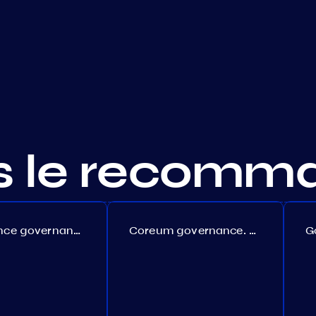
s le recomm
Persistence governance. Proposal №150
Coreum governance. Proposal №22