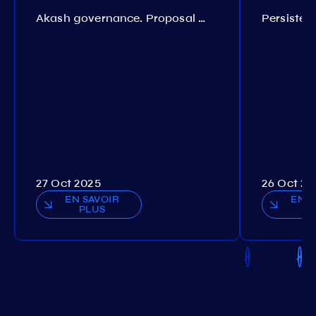
Akash governance. Proposal №308
27 Oct 2025
26 Oct 20
EN SAVOIR
EN S
PLUS
P