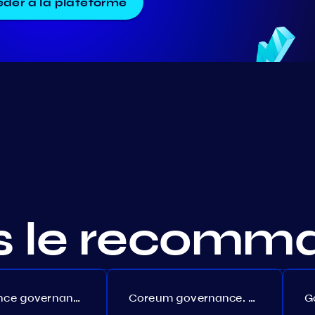
der à la plateforme
s le recomm
Persistence governance. Proposal №150
Coreum governance. Proposal №22