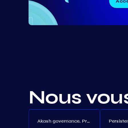
Accé
Nous vou
Akash governance. Proposal №308