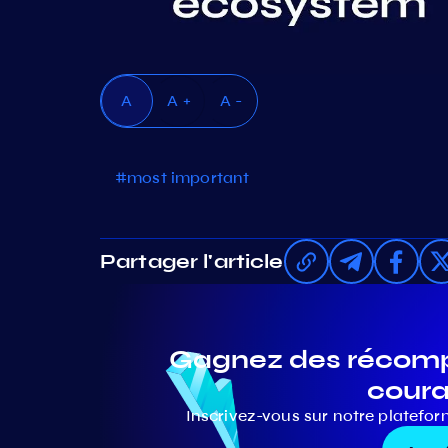
A
A +
A -
#most important
Partager l'article
Gagnez des récompe
coura
Inscrivez-vous sur notre platefor