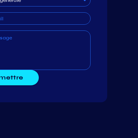
générale
mettre