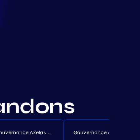
andons
Gouvernance Axelar. Proposition №386
Gouvernance Akash. Proposition №307