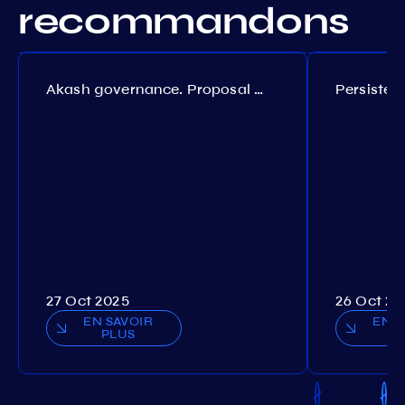
recommandons
Akash governance. Proposal №308
27 Oct 2025
26 Oct 20
EN SAVOIR
EN S
PLUS
P