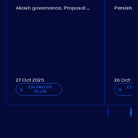
Akash governance. Proposal №308
27 Oct 2025
26 Oct 20
EN SAVOIR
EN S
PLUS
P