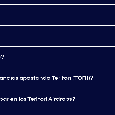
e?
ncias apostando Teritori (TORI)?
ar en los Teritori Airdrops?