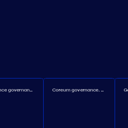
Persistence governance. Proposal №150
Coreum governance. Proposal №22