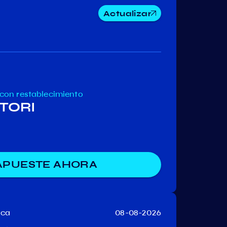
Actualizar
Umee
Nolus
AssetMant
con restablecimiento
 TORI
APUESTE AHORA
aca
08-08-2026