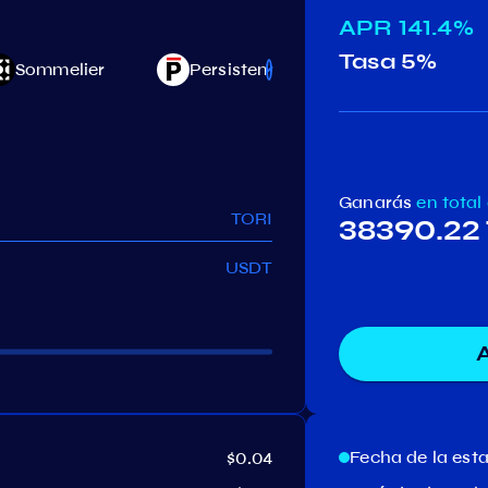
APR
141.4%
Tasa
5%
Sommelier
Persistence
Niburu
Ganarás
en total
TORI
38390.22
USDT
Fecha de la est
$0.04