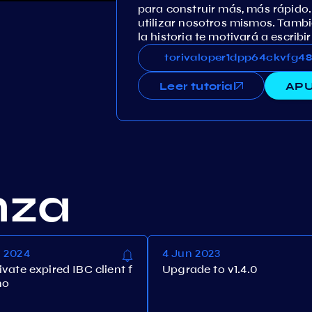
para construir más, más rápid
utilizar nosotros mismos. Tambi
la historia te motivará a escribi
torivaloper1dpp64ckvfg4
torivaloper1dpp64ckvfg
Leer tutorial
APU
nza
n 2024
4 Jun 2023
vate expired IBC client f
Upgrade to v1.4.0
no