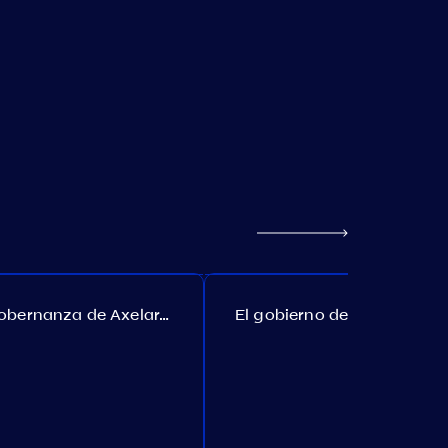
Gobernanza de Axelar. Propuesta №385
El gobierno de Akash. Propuesta №307