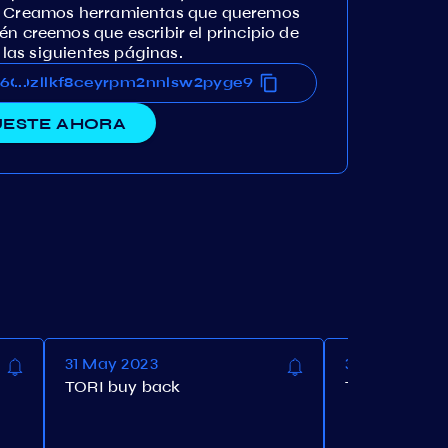
o. Creamos herramientas que queremos
én creemos que escribir el principio de
r las siguientes páginas.
860zllkf8ceyrpm2nnlsw2pyge9
4860zllkf8ceyrpm2nnlsw2pyge9
...
ESTE AHORA
31 May 2023
31 May 2023
TORI buy back
TORI burn m