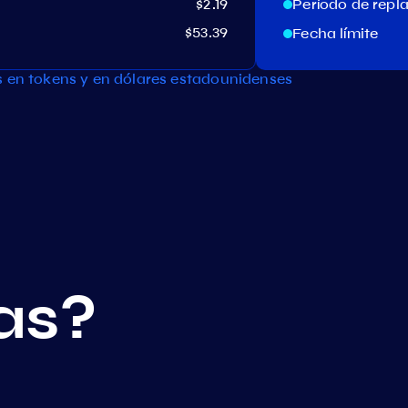
$2.19
Período de repl
$53.39
Fecha límite
s en tokens y en dólares estadounidenses
as?