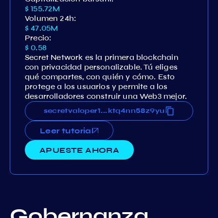
$ 155.72M
Volumen 24h:
$ 47.05M
Precio:
$ 0.58
Secret Network es la primera blockchain
con privacidad personalizable. Tú eliges
qué compartes, con quién y cómo. Esto
protege a los usuarios y permite a los
desarrolladores construir una Web3 mejor.
ancx2qcgk04rrkexuhjq93etgktq4nn58z9yu
secretvaloper12ancx2qcgk04rrkexuhjq93et
...
Leer tutorial
APUESTE AHORA
Gobernanza