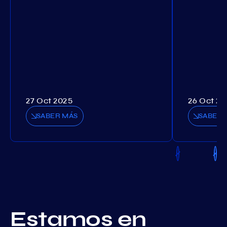
27 Oct 2025
26 Oct 20
SABER MÁS
SABER 
Estamos en