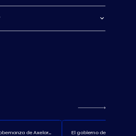
?
Gobernanza de Axelar. Propuesta №385
El gobierno de Akash. Propuesta №307