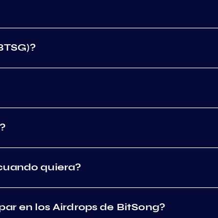
(BTSG)?
?
cuando quiera?
par en los Airdrops de BitSong?