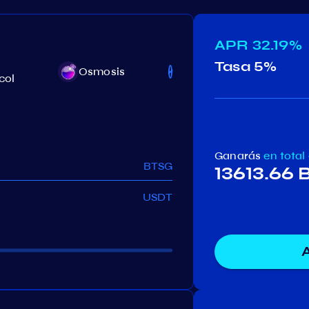
APR
32.19%
Tasa
5%
Osmosis
Rizon
Te
col
Ganarás
en total
BTSG
13613.66
USDT