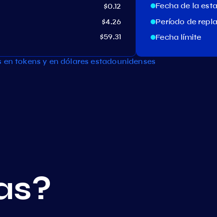
Fecha de la est
$0.12
$4.26
Período de repl
$59.31
Fecha límite
s en tokens y en dólares estadounidenses
as?