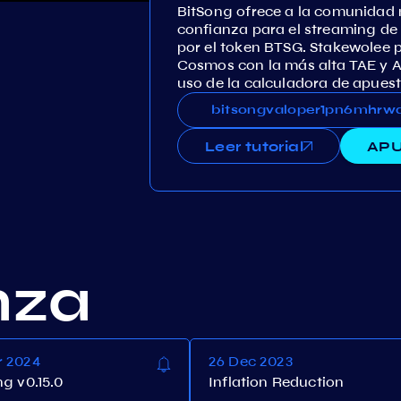
BitSong ofrece a la comunidad
confianza para el streaming de
por el token BTSG. Stakewolee 
Cosmos con la más alta TAE y A
uso de la calculadora de apuest
bitsongvaloper1pn6mhrwq8vdh
bitsongvaloper1pn6mhr
Leer tutorial
APU
nza
r 2024
26 Dec 2023
ng v0.15.0
Inflation Reduction