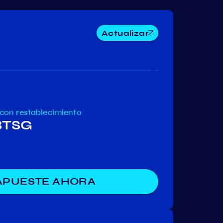
Actualizar
ritori
Archway
e-Money
con restablecimiento
 BTSG
APUESTE AHORA