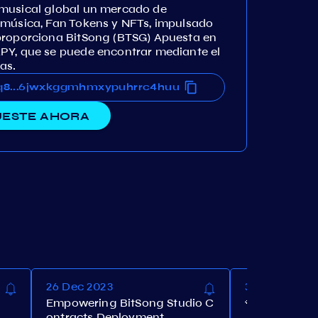
 musical global un mercado de
 música, Fan Tokens y NFTs, impulsado
proporciona BitSong (BTSG) Apuesta en
PY, que se puede encontrar mediante el
as.
ns366jwxkggmhmxypuhrrc4huu
wq8vdhns366jwxkggmhmxypuhrrc4huu
...
ESTE AHORA
26 Dec 2023
30 Nov 2023
Empowering BitSong Studio C
💎BitSong Ai
ontracts Deployment