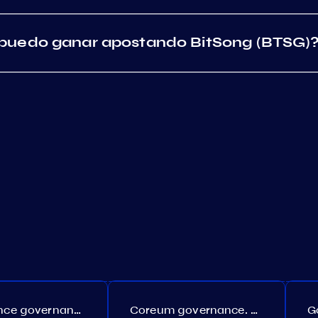
puedo ganar apostando BitSong (BTSG)
Persistence governance. Proposal №150
Coreum governance. Proposal №22