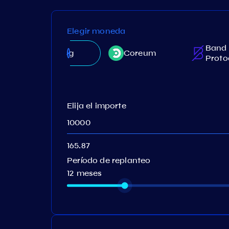
Elegir moneda
Band
BitSong
Coreum
Proto
Elija el importe
Período de replanteo
12 meses