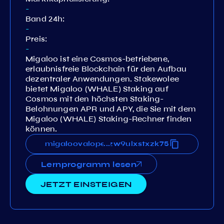
-
Band 24h:
-
Preis:
-
Migaloo ist eine Cosmos-betriebene,
erlaubnisfreie Blockchain für den Aufbau
dezentraler Anwendungen. Stakewolee
bietet Migaloo (WHALE) Staking auf
Cosmos mit den höchsten Staking-
Belohnungen APR und APY, die Sie mit dem
Migaloo (WHALE) Staking-Rechner finden
können.
q6tlkn08rlg82g7au4n3pqczzw9ulxstxzk75
migaloovaloper1zq6tlkn08rlg82g7au4n3pqc
...
Lernprogramm lesen
JETZT EINSTEIGEN