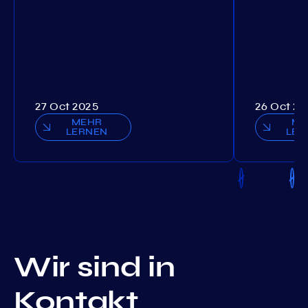
27 Oct 2025
26 Oct 20
MEHR
ME
LERNEN
LER
Wir sind in
Kontakt