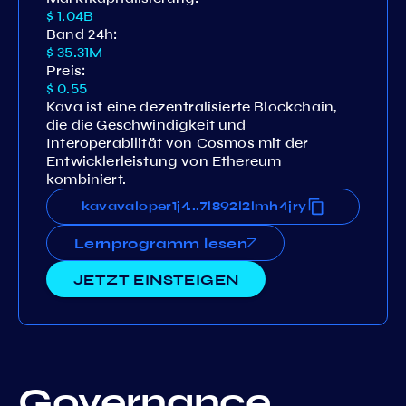
$ 1.04B
Band 24h:
$ 35.31M
Preis:
$ 0.55
Kava ist eine dezentralisierte Blockchain,
die die Geschwindigkeit und
Interoperabilität von Cosmos mit der
Entwicklerleistung von Ethereum
kombiniert.
j4tymd9r3au3vm508l4jugdg7l892l2lmh4jry
kavavaloper1j4tymd9r3au3vm508l4jugdg7l8
...
Lernprogramm lesen
JETZT EINSTEIGEN
Governance