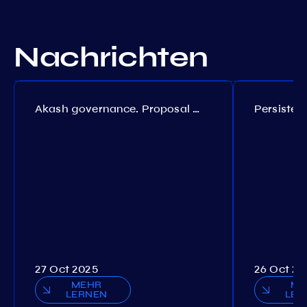
Nachrichten
Akash governance. Proposal №308
27 Oct 2025
26 Oct 20
MEHR
ME
LERNEN
LER