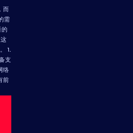
，而
的需
新的
在这
 1.
.设备支
网络
有前