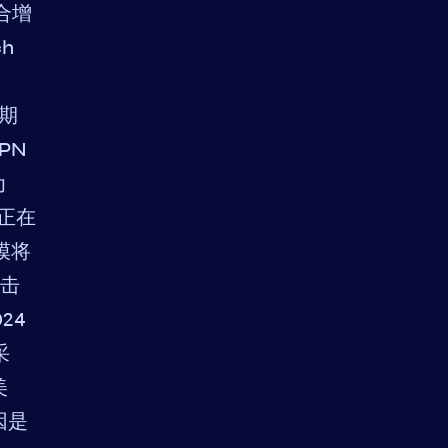
合增
ch
测期
PN
为
正在
规模将
攻击
24
采
美
因是