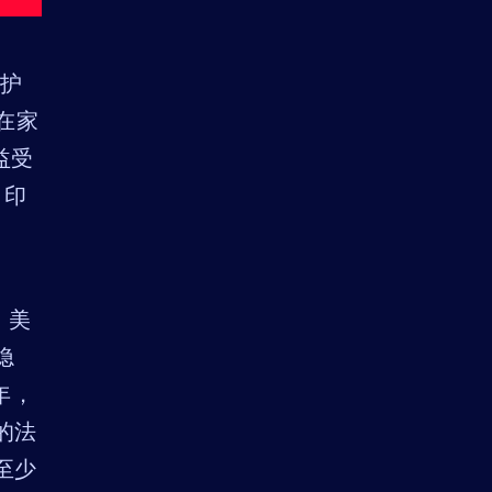
保护
，在家
益受
、印
元。美
隐
 年，
的法
至少