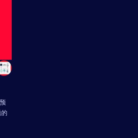
。预
题的