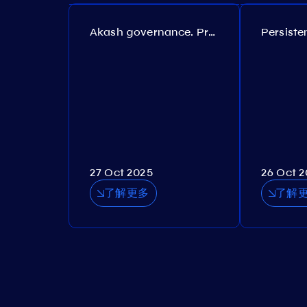
Akash governance. Proposal №308
27 Oct 2025
26 Oct 
了解更多
了解