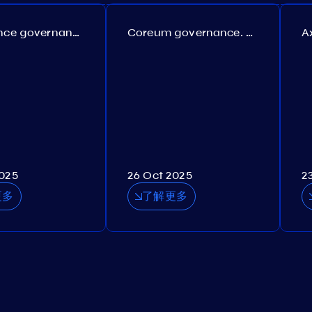
Persistence governance. Proposal №150
Coreum governance. Proposal №22
2025
26 Oct 2025
2
更多
了解更多