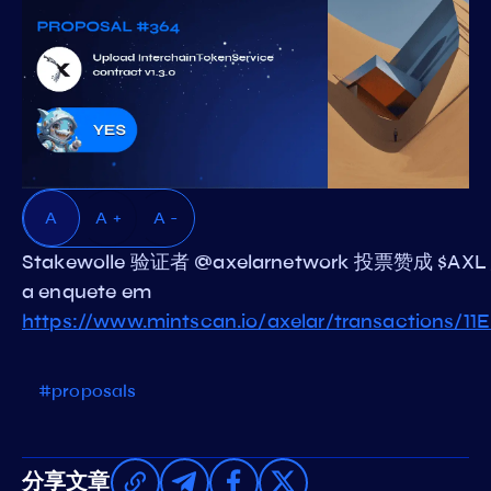
A
A +
A -
Stakewolle 验证者 @axelarnetwork 投票赞成 $AX
a enquete em
https://www.mintscan.io/axelar/transaction
#proposals
分享文章