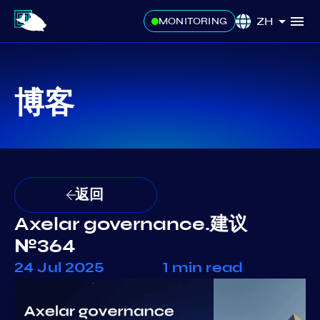
ZH
MONITORING
博客
返回
Axelar governance.建议
№364
24 Jul 2025
1 min read