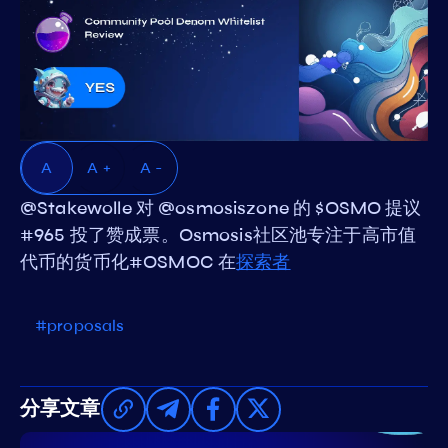
A
A +
A -
@Stakewolle 对 @osmosiszone 的 $OSMO 提议
#965 投了赞成票。Osmosis社区池专注于高市值
代币的货币化#OSMOC 在
探索者
#proposals
分享文章