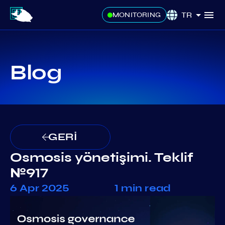
TR
MONITORING
Blog
GERİ
Osmosis yönetişimi. Teklif
№917
6 Apr 2025
1 min read