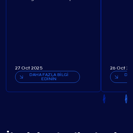
27 Oct 2025
26 Oct 20
DAHA FAZLA BİLGİ
DAH
EDİNİN