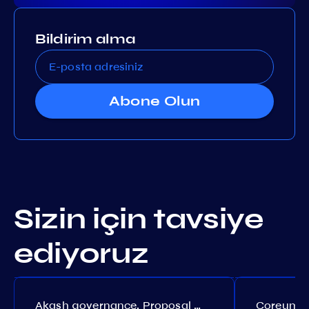
Bildirim alma
Abone Olun
Sizin için tavsiye
ediyoruz
Akash governance. Proposal №308