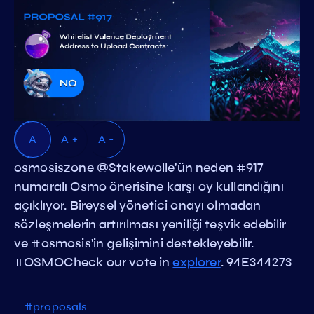
A
A +
A -
osmosiszone @Stakewolle'ün neden #917
numaralı Osmo önerisine karşı oy kullandığını
açıklıyor. Bireysel yönetici onayı olmadan
sözleşmelerin artırılması yeniliği teşvik edebilir
ve #osmosis'in gelişimini destekleyebilir.
#OSMOCheck our vote in
explorer
. 94E344273
#proposals