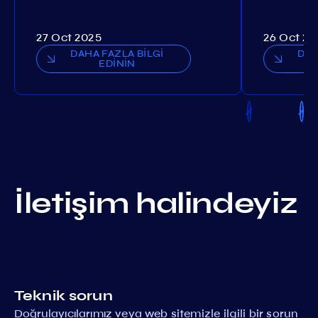
27 Oct 2025
26 Oct 20
DAHA FAZLA BİLGİ
DAH
EDİNİN
İletişim halindeyiz
Teknik sorun
Doğrulayıcılarımız veya web sitemizle ilgili bir sorun