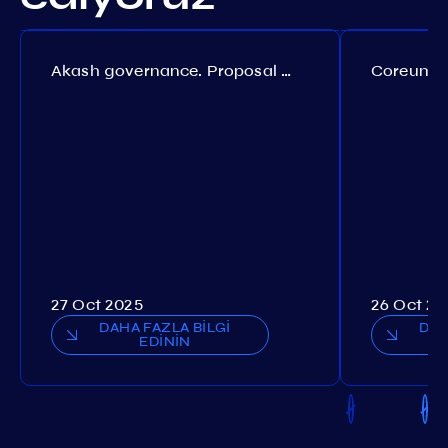
Akash governance. Proposal №308
27 Oct 2025
26 Oct 20
DAHA FAZLA BİLGİ
DAH
EDİNİN