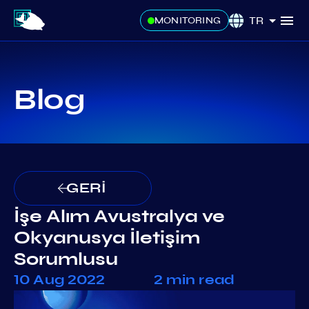
TR
MONITORING
Blog
GERİ
İşe Alım Avustralya ve
Okyanusya İletişim
Sorumlusu
10 Aug 2022
2 min read