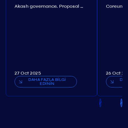
Akash governance. Proposal №308
27 Oct 2025
26 Oct 20
DAHA FAZLA BİLGİ
DAH
EDİNİN