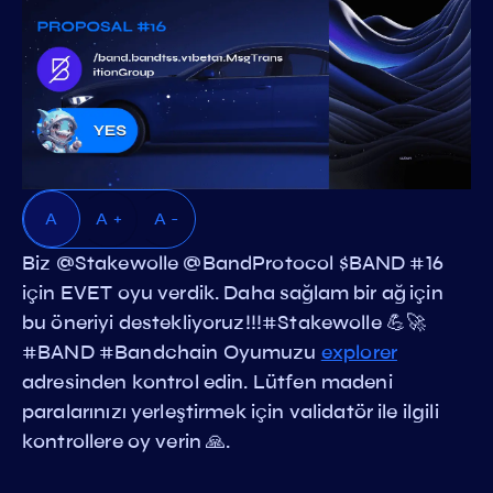
A
A +
A -
Biz @Stakewolle @BandProtocol $BAND #16
için EVET oyu verdik. Daha sağlam bir ağ için
bu öneriyi destekliyoruz!!!#Stakewolle 💪🚀
#BAND #Bandchain Oyumuzu
explorer
adresinden kontrol edin. Lütfen madeni
paralarınızı yerleştirmek için validatör ile ilgili
kontrollere oy verin 🙏.