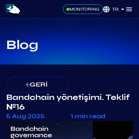
TR
MONITORING
Blog
GERİ
Bandchain yönetişimi. Teklif
№16
5 Aug 2025
1 min read