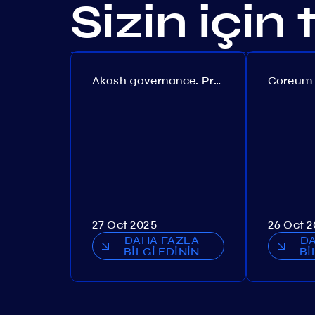
Sizin için
Akash governance. Proposal №308
27 Oct 2025
26 Oct 
DAHA FAZLA
D
BİLGİ EDİNİN
Bİ