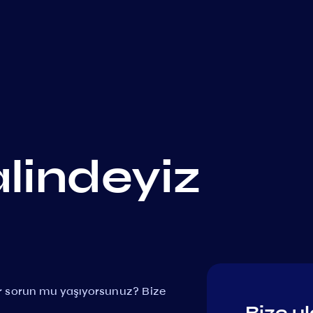
alindeyiz
bir sorun mu yaşıyorsunuz? Bize
Bize ul