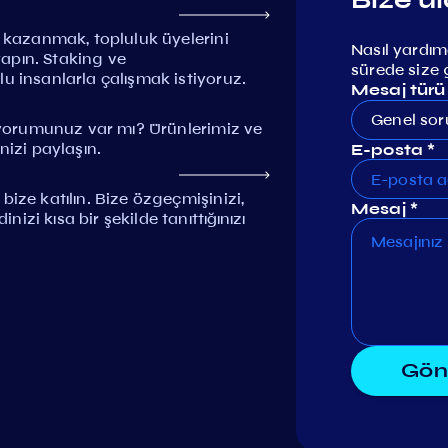
i kazanmak, topluluk üyelerini
Nasıl yardımc
 yapın. Staking ve
sürede size 
u insanlarla çalışmak istiyoruz.
Mesaj türü
Genel sor
r yorumunuz var mı? Ürünlerimiz ve
nizi paylaşın.
E-posta *
ize katılın. Bize özgeçmişinizi,
Mesaj *
zi kısa bir şekilde tanıttığınızı
Gön