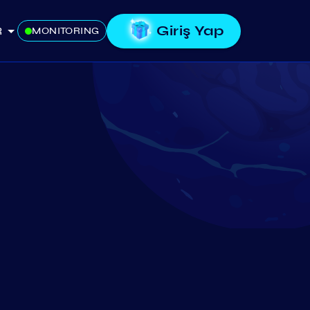
Giriş Yap
R
MONITORING