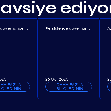
 tavsiye ediy
Coreum governance. Proposal №22
Persistence governance. Proposal №150
2025
26 Oct 2025
2
AHA FAZLA
DAHA FAZLA
LGİ EDİNİN
BİLGİ EDİNİN