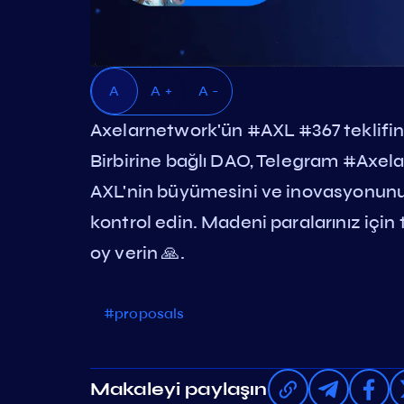
A
A +
A -
Axelarnetwork'ün #AXL #367 teklifin
Birbirine bağlı DAO, Telegram #Axelar
AXL'nin büyümesini ve inovasyonun
kontrol edin. Madeni paralarınız için 
oy verin 🙏.
#proposals
Makaleyi paylaşın