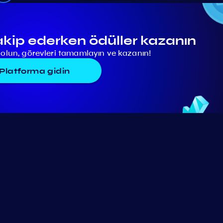
akip ederken ödüller kazanın
lun, görevleri tamamlayın ve kazanın!
Platforma gidin