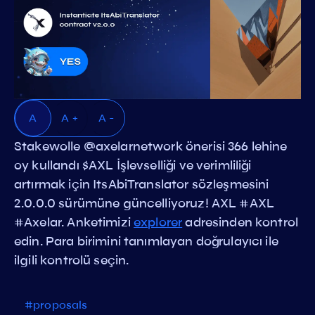
A
A +
A -
Stakewolle @axelarnetwork önerisi 366 lehine
oy kullandı $AXL İşlevselliği ve verimliliği
artırmak için ItsAbiTranslator sözleşmesini
2.0.0.0 sürümüne güncelliyoruz! AXL #AXL
#Axelar. Anketimizi
explorer
adresinden kontrol
edin. Para birimini tanımlayan doğrulayıcı ile
ilgili kontrolü seçin.
#proposals