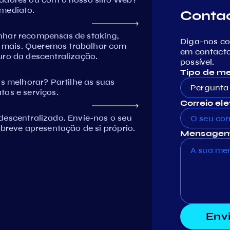
imediato.
Conta
nhar recompensas de staking,
Diga-nos c
 mais. Queremos trabalhar com
em contacto
uro da descentralização.
possível.
Tipo de 
melhorar? Partilhe as suas
Pergunta 
tos e serviços.
Correio ele
descentralizado. Envie-nos o seu
 breve apresentação de si próprio.
Mensagem
Env