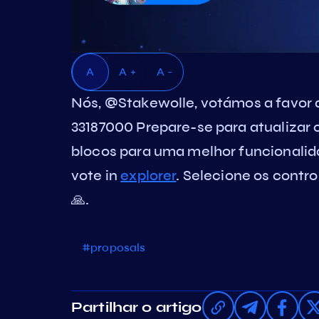
A
A +
A -
Nós, @Stakewolle, votámos a favo
33187000 Prepare-se para atualizar o
blocos para uma melhor funcional
vote in
explorer
. Selecione os contro
🙏.
#proposals
Partilhar o artigo