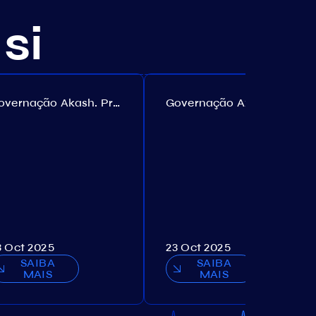
si
Governação Akash. Proposta №307
Governação Axelar. Proposta №385
3 Oct 2025
23 Oct 2025
SAIBA
SAIBA
MAIS
MAIS