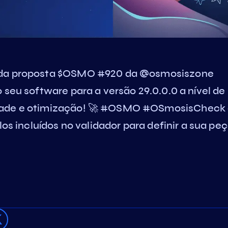
r da proposta $OSMO #920 da @osmosiszone
 seu software para a versão 29.0.0.0 a nível de
idade e otimização! 🚀 #OSMO #OSmosisCheck 
los incluídos no validador para definir a sua pe