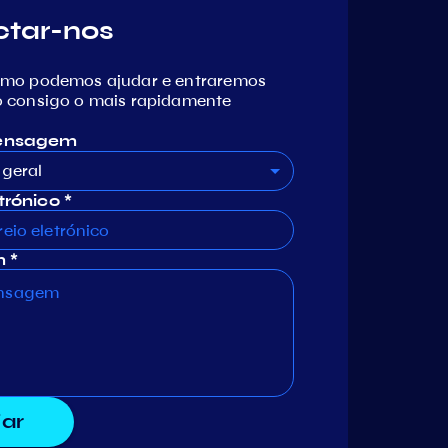
ctar-nos
omo podemos ajudar e entraremos
 consigo o mais rapidamente
mensagem
geral
trónico *
 *
iar