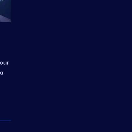
our
ça