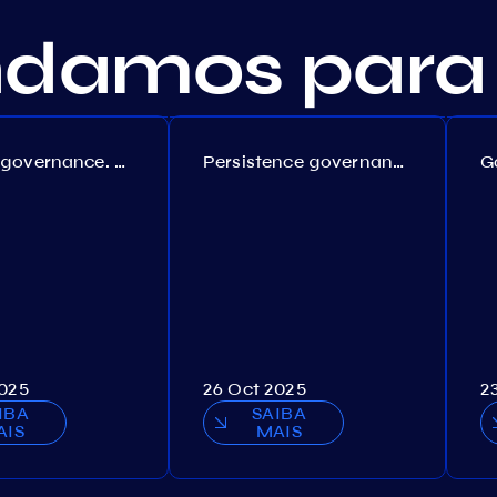
amos para 
Coreum governance. Proposal №22
Persistence governance. Proposal №150
2025
26 Oct 2025
2
IBA
SAIBA
AIS
MAIS