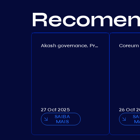
Recomend
Akash governance. Proposal №308
27 Oct 2025
26 Oct 
SAIBA
SA
MAIS
M