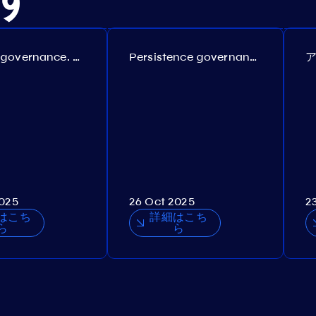
Coreum governance. Proposal №22
Persistence governance. Proposal №150
2025
26 Oct 2025
2
はこち
詳細はこち
ら
ら