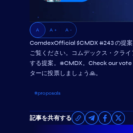
A
A +
A -
ComdexOfficial $CMDX #243
ご覧ください。コムデックス・クライ
する提案。#CMDX。Check our vote 
ターに投票しましょう🙏。
#proposals
記事を共有する