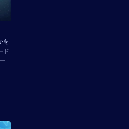
たかを
ード
デー